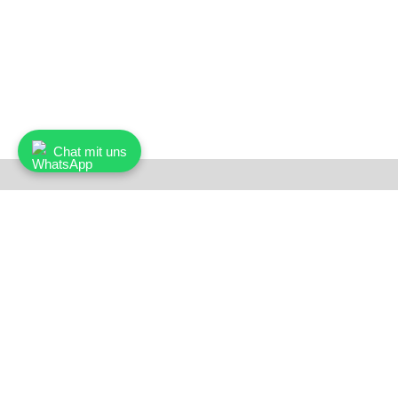
Chat mit uns
Nauer Weine AG
Oberebenestrasse 3
5620 Bremgarten
Switzerland
Haben Sie Fragen?
Wir sind für Sie da.
Tel. ++41 (0)56 6482727
info@nauer-weine.ch
Beratung am Telefon:
Mo. – Fr. 07.30 – 12.00, 13.15 – 17.00 Uhr
Beachten Sie, dass die Vinothek andere Öffnungszeiten hat