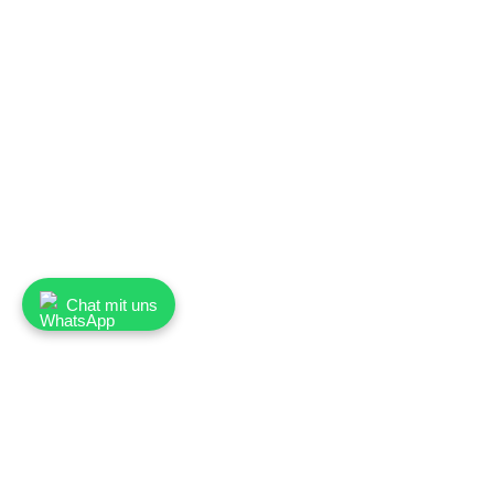
Chat mit uns
Nauer Weine AG
Haben Si
Oberebenestrasse 3
Wir sind f
5620 Bremgarten
Tel. ++41 
Switzerland
info@nau