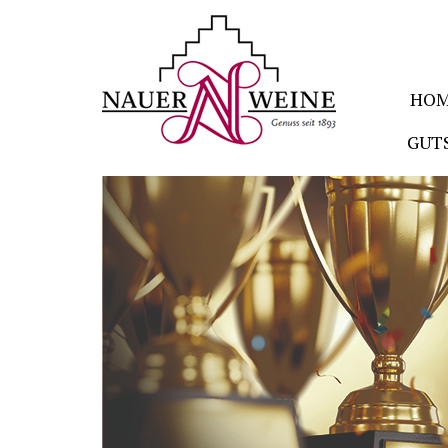
HO
GUT